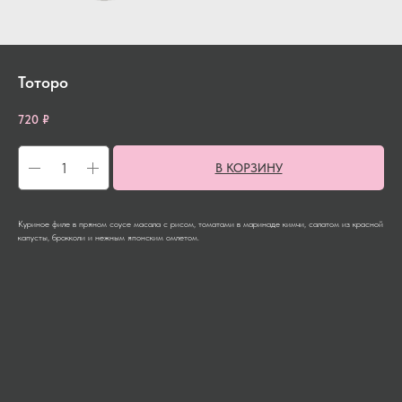
Тоторо
720
₽
В КОРЗИНУ
Куриное филе в пряном соусе масала с рисом, томатами в маринаде кимчи, салатом из красной
капусты, брокколи и нежным японским омлетом.