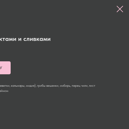
ктами и сливками
У
ветки, кальмары, мидия), грибы вешенки, имбирь, перец чили, лист
лаймом