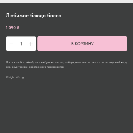
Любимое блюдо босса
1 090
₽
В КОРЗИНУ
Лосось слабосолёный, плошка бульона том ям, имбирь, чили, микс-салат с соусом медовый юдзу,
рис, соус терияки собственного производства
Weight: 480 g