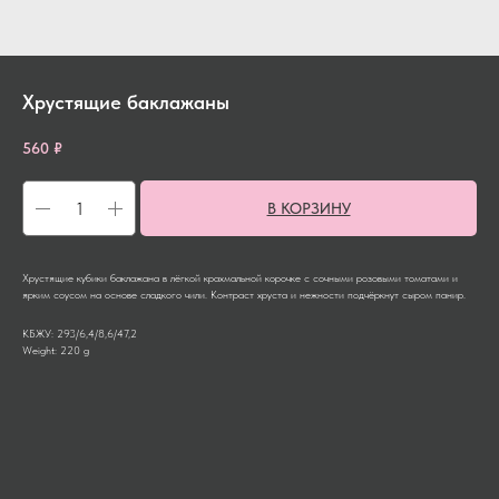
Хрустящие баклажаны
560
₽
В КОРЗИНУ
Хрустящие кубики баклажана в лёгкой крахмальной корочке с сочными розовыми томатами и
ярким соусом на основе сладкого чили. Контраст хруста и нежности подчёркнут сыром панир.
КБЖУ: 293/6,4/8,6/47,2
Weight: 220 g