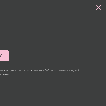
У
го манго, авокадо, слайсами огурца и бобами эдамаме с кунжутной
ем чили