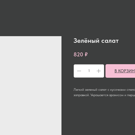
Зелёный салат
820
₽
В КОРЗИН
Легкий зеленый салат с кусочками спело
заправкой. Украшается арахисом и перц