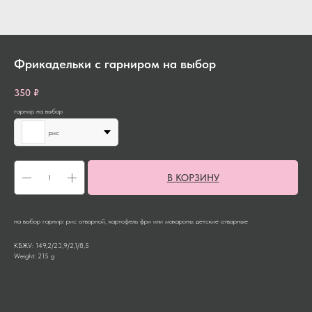
Фрикадельки с гарниром на выбор
350
₽
гарнир на выбор
рис
В КОРЗИНУ
на выбор гарнир: рис отварной, картофель фри или макароны детские отварные
КБЖУ: 149,2/23,9/2,1/8,5
Weight: 215 g