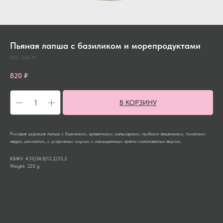
Пьяная лапша с базиликом и морепродуктами
SKU:
00639
820
₽
В КОРЗИНУ
Рисовая широкая лапша с базиликом, креветками, кальмарами, грибами вешенками, томатами
черри, шпинатом, с устричным соусом с насыщенным пряно-солоноватым вкусом
КБЖУ: 430/24,8/12,2/35,2
Weight: 320 g