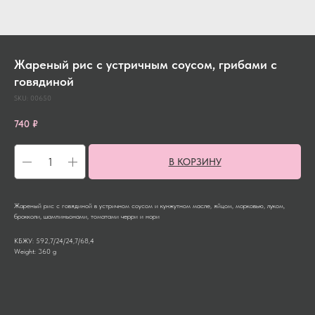
Жареный рис с устричным соусом, грибами с
говядиной
SKU:
00650
740
₽
В КОРЗИНУ
Жареный рис с говядиной в устричном соусом и кунжутном масле, яйцом, морковью, луком,
брокколи, шампиньонами, томатами черри и нори
КБЖУ: 592,7/24/24,7/68,4
Weight: 360 g