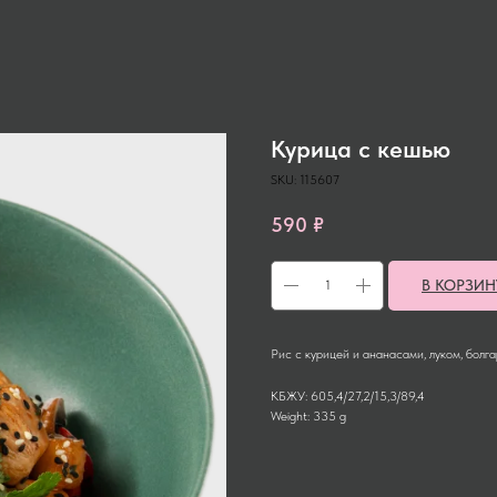
Курица с кешью
SKU:
115607
590
₽
В КОРЗИН
Рис с курицей и ананасами, луком, болг
КБЖУ: 605,4/27,2/15,3/89,4
Weight: 335 g