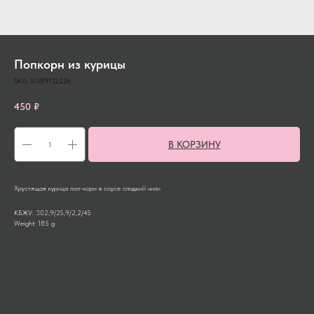
Попкорн из курицы
SKU:
51189132226
450
₽
В КОРЗИНУ
Хрустящая курица поп-корн в соусе сладкий чили
КБЖУ: 302,9/25,9/2,2/45
Weight: 185 g